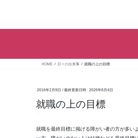
コ
ナ
ン
ビ
テ
ゲ
ン
ー
ツ
シ
へ
ョ
ス
ン
キ
に
ッ
移
HOME
日々の出来事
就職の上の目標
プ
動
2016年2月9日
/ 最終更新日時 :
2026年8月4日
就職の上の目標
就職を最終目標に掲げる障がい者の方が多い